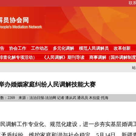
联
告
协会工作
工作动态
多元化调解
模范人民调解员
改革创新
排查化解专项活动）
《人民调解》期刊导读
商事调解（国外调解制度
站
举办婚姻家庭纠纷人民调解技能大赛
7 浏览次数：2269 来源：法治日报-法治网 记者 潘从武 通讯员 木拉提·托海
人民调解工作专业化、规范化建设，进一步夯实基层婚调
矛盾纠纷，维护家庭和谐与社会稳定，5月14日，新疆