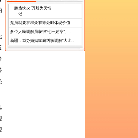
一腔热忱火 万般为民情
的
——记..
党员就要在群众有难处时体现价值
多位人民调解员获得“七一勋章”、..
比
新疆：举办婚姻家庭纠纷调解“大比..
反
考
答
热
典
现
现