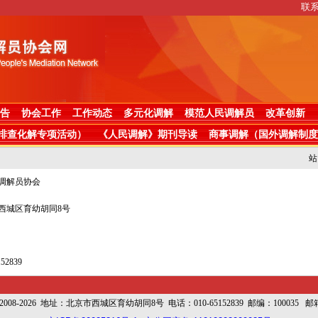
联
告
协会工作
工作动态
多元化调解
模范人民调解员
改革创新
排查化解专项活动）
《人民调解》期刊导读
商事调解（国外调解制度
站
调解员协会
西城区育幼胡同8号
52839
-2026 地址：北京市西城区育幼胡同8号 电话：010-65152839 邮编：100035 邮