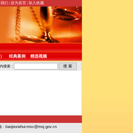
系我们
设为首页
加入收藏
|
|
）
经典案例
精选视频
内搜索：
tiaojiexiehui-msc@moj.gov.cn
箱：