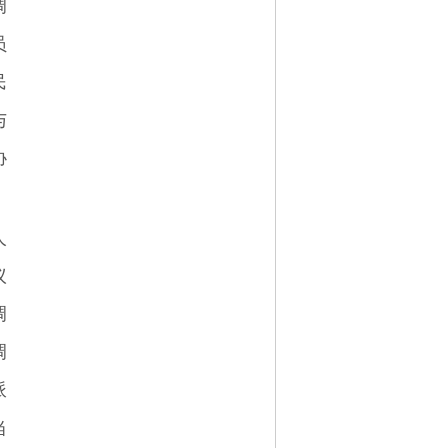
调
员
民
与
协
人
议
调
调
派
当