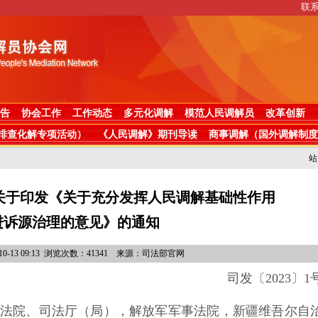
联
告
协会工作
工作动态
多元化调解
模范人民调解员
改革创新
排查化解专项活动）
《人民调解》期刊导读
商事调解（国外调解制度
站
关于印发《关于充分发挥人民调解基础性作用
进诉源治理的意见》的通知
10-13 09:13 浏览次数：41341 来源：司法部官网
司发〔
2023〕1
法院、司法厅（局），解放军军事法院，新疆维吾尔自