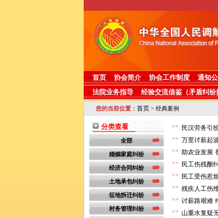
首页
协会简介
协会工作制度
通知公
法院业务指导
经验交流借鉴（矛盾纠纷
首页
您的当前位置：
> 经典案例
分类查看
>>
民汉劳务引纷
>>
万里讨薪起波
全部
>>
助农业发展 
婚姻家庭纠纷
>>
民工伤残酿纠
经济合同纠纷
>>
民工受伤惹烦
土地承包纠纷
>>
残疾人工伤维
征地拆迁纠纷
>>
讨薪路艰难 
村务管理纠纷
>>
山重水复疑无